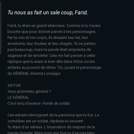
Tu nous as fait un sale coup, Farid.
Farid, tu étais un grand silencieux. Comme si tu n’avais
bouche que pour donner parole à tes personnages.
Par ta voix et ton corps, ils disaient leur vie, leur
amertume, leur douleur et leur chagrin. Tu ne parlais
pas beaucoup, mais ta parole était empreinte de
sagesse et de sincérité. Cela me fait penser à cette
réplique que tu avais si bien dite dans Victor ou les
enfants au pouvoir de Vitrac. Toi, jouant le personnage
du GÉNÉRAL Etienne Lonségur.
VICTOR
Vous promettez, général ?
LE GÉNÉRAL
C’est tenu d’avance. Parole de soldat.
Ces extraits témoignent de la personne que tu fus. Le
comédien est un soldat, répétais-tu souvent.
Tu étais d’un sérieux. L’incarnation du respect de la
parole donnée. Mais pour une fois tu n’as pas tenu