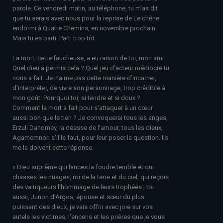
parole. Ce vendredi matin, au téléphone, tu m’as dit
que tu serais avec nous pour la reprise de Le chêne
endormi à Quatre Chemins, en novembre prochain.
Mais tu es parti. Parti trop tôt.
La mort, cette faucheuse, a eu raison de toi, mon ami.
Quel dieu a permis cela ? Quel jeu d’acteur médiocre tu
nous a fait. Je n’aime pas cette manière d’incarner,
d’interpréter, de vivre son personnage, trop crédible à
mon goût. Pourquoi toi, si tendre et si doux ?
Comment la mort a fait pour s’attaquer à un cœur
aussi bon que le tien ? Je convoquerai tous les anges,
Erzuli Dahomey, la déesse de l’amour, tous les dieux,
Agamemnon s’il le faut, pour leur poser la question. Ils
me la doivent cette réponse.
« Dieu suprême qui lances la foudre terrible et qui
chasses les nuages, roi de la terre et du ciel, qui reçois
des vainqueurs l’hommage de leurs trophées ; toi
aussi, Junon d’Argos, épouse et sœur du plus
puissant des dieux, je vais offrir avec joie sur vos
autels les victimes, l’encens et les prières que je vous