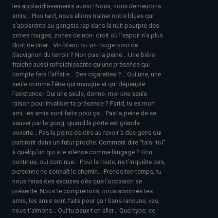
les applaudissements aussi ! Nous, nous demeurons
amis… Plus tard, nous allons trainer notre blues qui
s’apparente au gangsta rap dans la nuit pourpre des
zones rouges, zones de non- droit où l’espoir n’a plus
droit de citer… Vin blanc ou vin rouge pour ce
Sauvignon du terroir ? Non pas la peine… Une bière
fraîche aussi rafraichissante qu’une présence qui
compte fera l’affaire… Des cigarettes ?… Oui une, une
seule comme l’être qui manque et qui dépeuple
l’existence ! Oui une seule, donne- moi une seule
raison pour invalider ta présence ? Farid, tu es mon
ami, les amis sont faits pour ça… Pas la peine de se
sauver par le gong, quand la porte est grande
ouverte… Pas la peine de dire au revoir à des gens qui
partiront dans un futur proche. Comment dire “tais- toi”
à quelqu’un qui a le silence comme langage ? Bon
continue, oui continue… Pour la route, ne t’inquiète pas,
personne ne connaît le chemin… Prends ton temps, tu
nous feras des excuses dès que l’occasion se
présente. Nous te comprenons, nous sommes tes
amis, les amis sont faits pour ça ! Sans rancune, vas,
nous t’aimons… Oui tu peux t’en aller… Quel type, ce