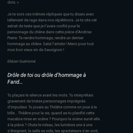
dois. »
Je te sors ces mêmes répliques que tu disais avec
tellement de rage dans nos répétitions. Je te cite cet
extrait de texte que je t’avais confié pour le
personnage du chêne dans cette pièce d’Andrise
Pierre. Te rendre hommage, rendre un dernier
hommage au chêne. Salut l’artiste ! Merci pour tout
mon bon vieux vin de Sauvignon !
Eliézer Guérismé
Drôle de toi ou drôle d’hommage à
Farid…
Tu plaçais le silence avant les mots. Tu interprétais
gravement de tristes personnages imprégnés
d’impudeur. Tu jouais au Théâtre comme on joue à la
bille… Théâtre pour la vie, quand as-tu planifié cette
macabre mise en scène ? Pourquoi la scène survit-elle
à la pièce ? Chute le rideau, les lumières une à une
s’éteignent, la salle se vide, les spectateurs s’en vont,