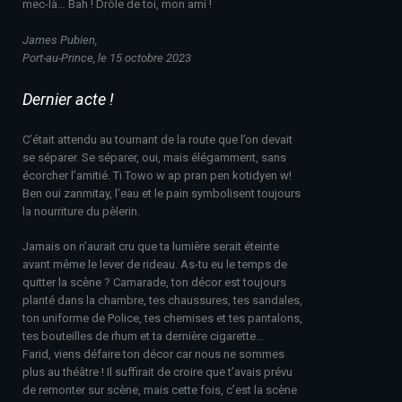
mec-là… Bah ! Drôle de toi, mon ami !
James Pubien,
Port-au-Prince, le 15 octobre 2023
Dernier acte !
C’était attendu au tournant de la route que l’on devait
se séparer. Se séparer, oui, mais élégamment, sans
écorcher l’amitié. Ti Towo w ap pran pen kotidyen w!
Ben oui zanmitay, l’eau et le pain symbolisent toujours
la nourriture du pèlerin.
Jamais on n’aurait cru que ta lumière serait éteinte
avant même le lever de rideau. As-tu eu le temps de
quitter la scène ? Camarade, ton décor est toujours
planté dans la chambre, tes chaussures, tes sandales,
ton uniforme de Police, tes chemises et tes pantalons,
tes bouteilles de rhum et ta dernière cigarette…
Farid, viens défaire ton décor car nous ne sommes
plus au théâtre ! Il suffirait de croire que t’avais prévu
de remonter sur scène, mais cette fois, c’est la scène