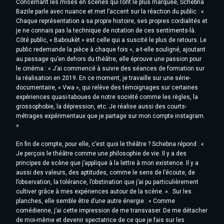
Concernant les mises en scènes qui l’ont le plus marquée, Schebna
Bazile parle avec nuance et met l’accent sur la réaction du public : «
Chaque représentation a sa propre histoire, ses propres cordialités et
je ne connais pas la technique de notation de ces sentiments-là.
Côté public, « Baboukèt » est celle qui a suscité le plus de retours. Le
public redemande la pièce à chaque fois », a-t-elle souligné, ajoutant
au passage qu’en dehors du théâtre, elle éprouve une passion pour
le cinéma : « J’ai commencé à suivre des séances de formation sur
la réalisation en 2019. En ce moment, je travaille sur une série-
documentaire, « Vwa », qui relève des témoignages sur certaines
expériences quasi-taboues de notre société comme les règles, la
grossophobie, la dépression, etc. Je réalise aussi des courts-
métrages expérimentaux que je partage sur mon compte instagram.
»
En fin de compte, pour elle, c’est quoi le théâtre ? Schebna répond : «
Je perçois le théâtre comme une philosophie de vie. Il y a des
principes de scène que j’applique à la lettre à mon existence. Il y a
aussi des valeurs, des aptitudes, comme le sens de l’écoute, de
l’observation, la tolérance, l’obstination que j’ai pu particulièrement
cultiver grâce à mes expériences autour de la scène. ».
Sur les
planches, elle semble être d’une autre énergie : « Comme
comédienne, j’ai cette impression de me transvaser. De me détacher
de moi-même et devenir spectatrice de ce que je fais sur les