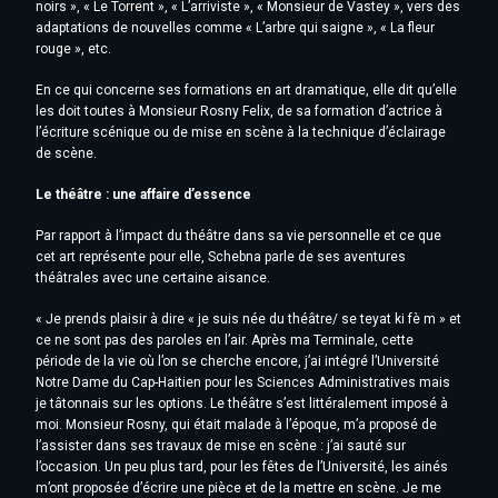
noirs », « Le Torrent », « L’arriviste », « Monsieur de Vastey », vers des
adaptations de nouvelles comme « L’arbre qui saigne », « La fleur
rouge », etc.
En ce qui concerne ses formations en art dramatique, elle dit qu’elle
les doit toutes à Monsieur Rosny Felix, de sa formation d’actrice à
l’écriture scénique ou de mise en scène à la technique d’éclairage
de scène.
Le théâtre : une affaire d’essence
Par rapport à l’impact du théâtre dans sa vie personnelle et ce que
cet art représente pour elle, Schebna parle de ses aventures
théâtrales avec une certaine aisance.
« Je prends plaisir à dire « je suis née du théâtre/ se teyat ki fè m » et
ce ne sont pas des paroles en l’air. Après ma Terminale, cette
période de la vie où l’on se cherche encore, j’ai intégré l’Université
Notre Dame du Cap-Haitien pour les Sciences Administratives mais
je tâtonnais sur les options. Le théâtre s’est littéralement imposé à
moi. Monsieur Rosny, qui était malade à l’époque, m’a proposé de
l’assister dans ses travaux de mise en scène : j’ai sauté sur
l’occasion. Un peu plus tard, pour les fêtes de l’Université, les ainés
m’ont proposée d’écrire une pièce et de la mettre en scène. Je me