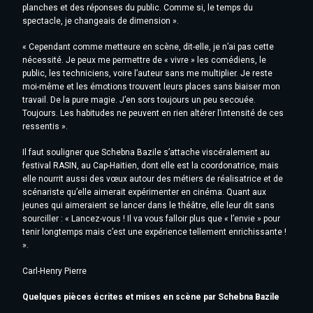
planches et des réponses du public. Comme si, le temps du
spectacle, je changeais de dimension ».
« Cependant comme metteure en scène, dit-elle, je n’ai pas cette
nécessité. Je peux me permettre de « vivre » les comédiens, le
public, les techniciens, voire l’auteur sans me multiplier. Je reste
moi-même et les émotions trouvent leurs places sans biaiser mon
travail. De la pure magie. J’en sors toujours un peu secouée.
Toujours. Les habitudes ne peuvent en rien altérer l’intensité de ces
ressentis ».
Il faut souligner que Schebna Bazile s’attache viscéralement au
festival RASIN, au Cap-Haitien, dont elle est la coordonatrice, mais
elle nourrit aussi des vœux autour des métiers de réalisatrice et de
scénariste qu’elle aimerait expérimenter en cinéma. Quant aux
jeunes qui aimeraient se lancer dans le théâtre, elle leur dit sans
sourciller : « Lancez-vous ! Il va vous falloir plus que « l’envie » pour
tenir longtemps mais c’est une expérience tellement enrichissante !
».
Carl-Henry Pierre
Quelques pièces écrites et mises en scène par Schebna Bazile