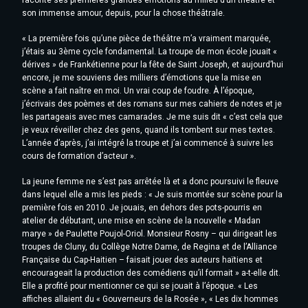
raconte ses premières grandes émotions au milieu d’un théâtre et
son immense amour, depuis, pour la chose théâtrale.
« La première fois qu’une pièce de théâtre m’a vraiment marquée,
j’étais au 3ème cycle fondamental. La troupe de mon école jouait «
dérives » de Frankétienne pour la fête de Saint Joseph, et aujourd’hui
encore, je me souviens des milliers d’émotions que la mise en
scène a fait naître en moi. Un vrai coup de foudre. À l’époque,
j’écrivais des poèmes et des romans sur mes cahiers de notes et je
les partageais avec mes camarades. Je me suis dit « c’est cela que
je veux réveiller chez des gens, quand ils tombent sur mes textes.
L’année d’après, j’ai intégré la troupe et j’ai commencé à suivre les
cours de formation d’acteur ».
La jeune femme ne s’est pas arrêtée là et a donc poursuivi le fleuve
dans lequel elle a mis les pieds : « Je suis montée sur scène pour la
première fois en 2010. Je jouais, en dehors des pots-pourris en
atelier de débutant, une mise en scène de la nouvelle « Madan
marye » de Paulette Poujol-Oriol. Monsieur Rosny – qui dirigeait les
troupes de Cluny, du Collège Notre Dame, de Regina et de l’Alliance
Française du Cap-Haitien – faisait jouer des auteurs haïtiens et
encourageait la production des comédiens qu’il formait » a-t-elle dit.
Elle a profité pour mentionner ce qui se jouait à l’époque. « Les
affiches allaient du « Gouverneurs de la Rosée », « Les dix hommes