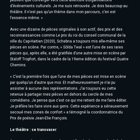
peuvent que converger vers cette aventure d’organisations
d’événements culturels. Je me suis retrouvée. Je dois beaucoup au
théâtre. Il n’est pas qu’un thème dans mon parcours, c’en est
l’essence même. »
Avec une dizaine de pièces originales à son actif, des prix et des
reconnaissances comme Le prix du roi du conseil communal de la
ville du Cap-Haitien (2020), Schebna a toujours mis elle-même ses
pièces en scène. Par contre, « Sòlda Twal » est l’une de ses rares
pièces qui, après elle, a été gratifiée d’une autre mise en scène par
Staloff Tropfort, dans le cadre de la 19eme édition du festival Quatre
Chemins.
« C’est la première fois que l’une de mes pièces est mise en scène
par quelqu’un d’autre que moi. Et malheureusement je n’ai pu
assister à aucune des représentations. J’ai toujours eu cette
retenue à partager mes pièces en dehors du cercle de mes
comédiens. Je pense que c’est ce qui me retient de me faire éditer.
Je préfère les faire vivre aux gens. Cette expérience a sérieusement
secoué mes zones de confort » a témoigné la coordonnatrice du
Prix de poésie Jean-Elie François.
Le théâtre : se transvaser