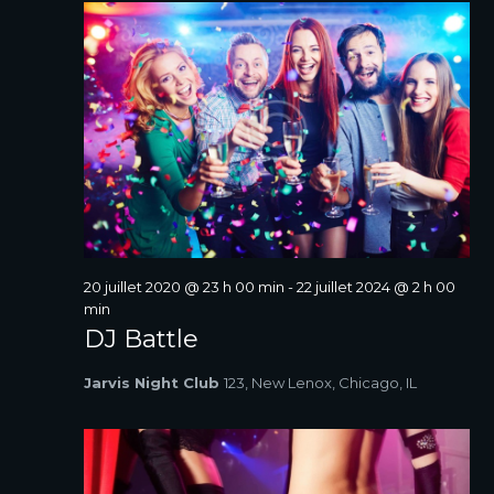
20 juillet 2020 @ 23 h 00 min
-
22 juillet 2024 @ 2 h 00
min
DJ Battle
Jarvis Night Club
123, New Lenox, Chicago, IL