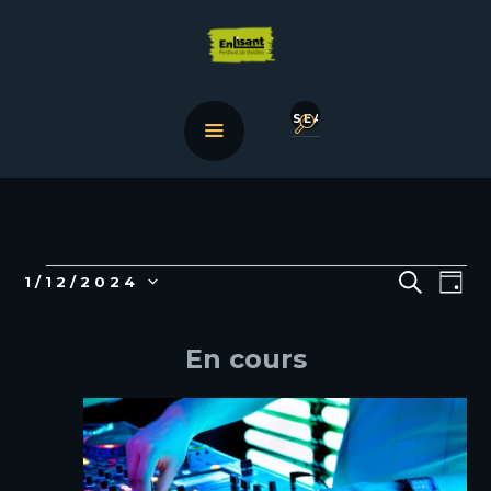
ÉVÈNEMENTS
R
N
R
1/12/2024
J
E
a
E
S
O
FOR
C
é
v
C
U
H
l
i
12
En cours
R
H
E
e
g
E
R
c
JANVIER
a
C
R
t
H
t
2024
i
C
E
o
i
H
n
o
E
n