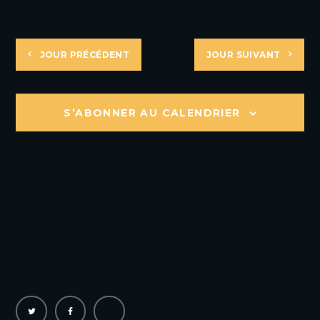
JOUR PRÉCÉDENT
JOUR SUIVANT
S’ABONNER AU CALENDRIER