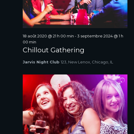
18 août 2020 @ 21 h 00 min
-
3 septembre 2024 @ 1 h
00 min
Chillout Gathering
Jarvis Night Club
123, New Lenox, Chicago, IL