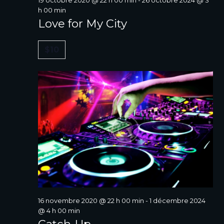
19 octobre 2020 @ 22 h 00 min
-
26 octobre 2024 @ 3
h 00 min
Love for My City
$10
16 novembre 2020 @ 22 h 00 min
-
1 décembre 2024
@ 4 h 00 min
Catch-Up