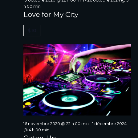
19 octobre 2020 @ 22 h 00 min
-
26 octobre 2024 @ 3
h 00 min
Love for My City
$10
16 novembre 2020 @ 22 h 00 min
-
1 décembre 2024
@ 4 h 00 min
Catch-Up