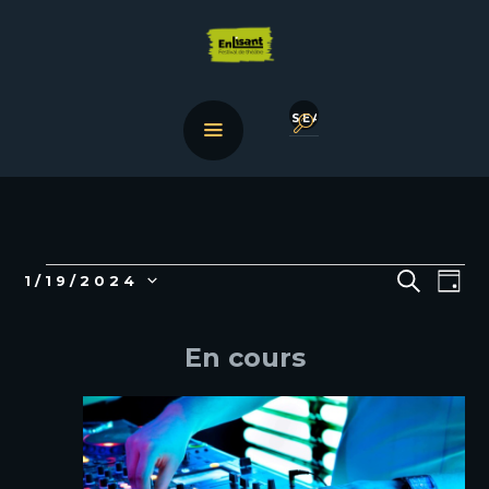
ÉVÈNEMENTS
R
N
R
1/19/2024
J
E
a
E
S
O
FOR
C
é
v
C
U
H
l
i
19
En cours
R
H
E
e
g
E
R
c
JANVIER
a
C
R
t
H
t
2024
i
C
E
o
i
H
n
o
E
n