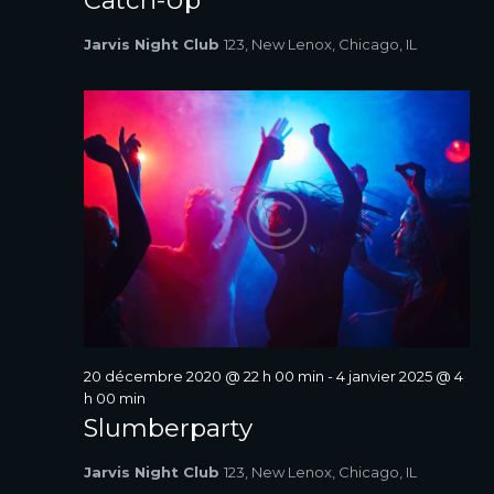
Jarvis Night Club
123, New Lenox, Chicago, IL
20 décembre 2020 @ 22 h 00 min
-
4 janvier 2025 @ 4
h 00 min
Slumberparty
Jarvis Night Club
123, New Lenox, Chicago, IL